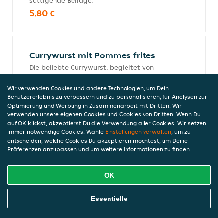
sättigende Beilage.
5,80 €
Currywurst mit Pommes frites
Die beliebte Currywurst, begleitet von
einer Portion knuspriger Pommes frites und
aromatischem Curryketchup.
Wir verwenden Cookies und andere Technologien, um Dein
Benutzererlebnis zu verbessern und zu personalisieren, für Analysen zur
7,30 €
Optimierung und Werbung in Zusammenarbeit mit Dritten. Wir
verwenden unsere eigenen Cookies und Cookies von Dritten. Wenn Du
auf OK klickst, akzeptierst Du die Verwendung aller Cookies. Wir setzen
immer notwendige Cookies. Wähle
Einstellungen verwalten
, um zu
entscheiden, welche Cookies Du akzeptieren möchtest, um Deine
Chicken Nuggets
Präferenzen anzupassen und um weitere Informationen zu finden.
Zarte Chicken Nuggets in knuspriger
Panade, goldbraun ausgebacken.
5,00 €
OK
Online Essen Bestellen
Essentielle